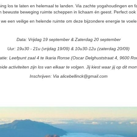
g los te laten en helemaal te landen. Via zachte yogahoudingen en 
 bewuste beweging ruimte scheppen in lichaam én geest. Perfect ook
e een veilige en helende ruimte om deze bijzondere energie te voele
‍Data: Vrijdag 19 september & Zaterdag 20 september
Uur: 19u30 - 21u (vrijdag 19/09) & 10u30-12u (zaterdag 20/09)
atie: Leefpunt zaal 4 te Ikaria Ronse (Oscar Delghuststraat 4, 9600 Ro
eide activiteiten zijn los van elkaar te volgen. Jij kiest waar jij op dit 
Inschrijven: Via alicebellinck@gmail.com